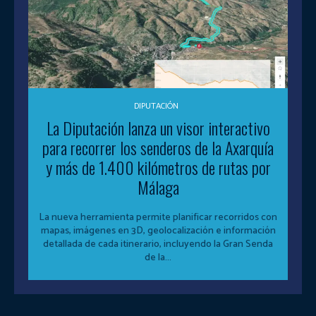
DIPUTACIÓN
La Diputación lanza un visor interactivo
para recorrer los senderos de la Axarquía
y más de 1.400 kilómetros de rutas por
Málaga
La nueva herramienta permite planificar recorridos con
mapas, imágenes en 3D, geolocalización e información
detallada de cada itinerario, incluyendo la Gran Senda
de la...