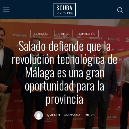
SCUBA
DIVING PRO
AXARQUÍA
NOTICIAS
DIPUTACIÓN
Salado defiende que la
revolución tecnológica de
Málaga es una gran
oportunidad para la
provincia
22/09/2022
915
By
ADMIN