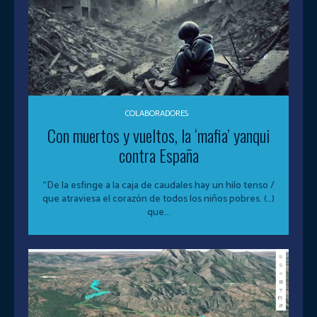
COLABORADORES
Con muertos y vueltos, la ‘mafia’ yanqui
contra España
“De la esfinge a la caja de caudales hay un hilo tenso /
que atraviesa el corazón de todos los niños pobres. (…)
que...