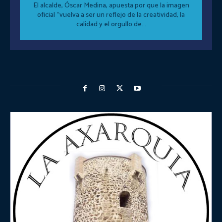
El alcalde, Óscar Medina, apuesta por que la imagen
oficial “vuelva a ser un reflejo de la creatividad, la
calidad y el orgullo de...