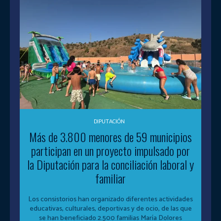
DIPUTACIÓN
Más de 3.800 menores de 59 municipios
participan en un proyecto impulsado por
la Diputación para la conciliación laboral y
familiar
Los consistorios han organizado diferentes actividades
educativas, culturales, deportivas y de ocio, de las que
se han beneficiado 2.500 familias María Dolores