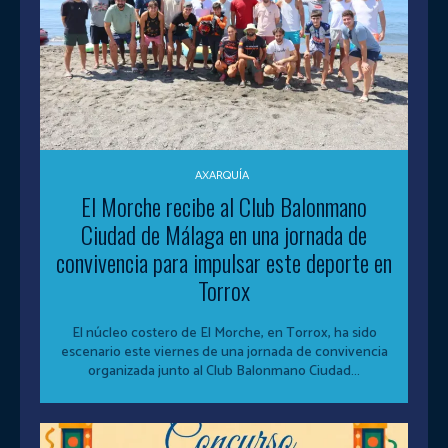
AXARQUÍA
El Morche recibe al Club Balonmano
Ciudad de Málaga en una jornada de
convivencia para impulsar este deporte en
Torrox
El núcleo costero de El Morche, en Torrox, ha sido
escenario este viernes de una jornada de convivencia
organizada junto al Club Balonmano Ciudad...