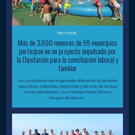
DIPUTACIÓN
Más de 3.800 menores de 59 municipios
participan en un proyecto impulsado por
la Diputación para la conciliación laboral y
familiar
Los consistorios han organizado diferentes actividades
educativas, culturales, deportivas y de ocio, de las que
se han beneficiado 2.500 familias María Dolores
Vergara destaca la...