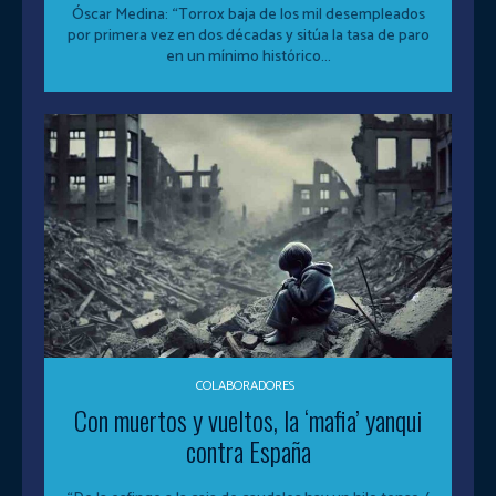
Óscar Medina: “Torrox baja de los mil desempleados
por primera vez en dos décadas y sitúa la tasa de paro
en un mínimo histórico...
COLABORADORES
Con muertos y vueltos, la ‘mafia’ yanqui
contra España