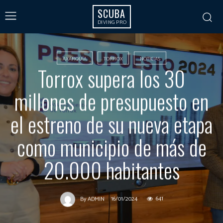
SCUBA
DIVING PRO
AXARQUÍA
TORROX
NOTICIAS
Torrox supera los 30
millones de presupuesto en
el estreno de su nueva etapa
como municipio de más de
20.000 habitantes
16/01/2024
641
By
ADMIN