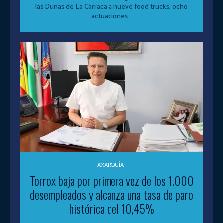
las Dunas de La Carraca a nueve food trucks, ocho
actuaciones...
AXARQUÍA
Torrox baja por primera vez de los 1.000
desempleados y alcanza una tasa de paro
histórica del 10,45%