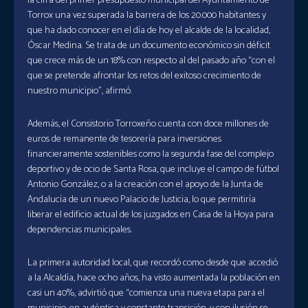
la cifra del primer presupuesto municipal del Ayuntamiento de
Torrox una vez superada la barrera de los 20.000 habitantes y
que ha dado conocer en el día de hoy el alcalde de la localidad,
Óscar Medina. Se trata de un documento económico sin déficit
que crece más de un 18% con respecto al del pasado año “con el
que se pretende afrontar los retos del exitoso crecimiento de
nuestro municipio”, afirmó.
Además, el Consistorio Torroxeño cuenta con doce millones de
euros de remanente de tesorería para inversiones
financieramente sostenibles como la segunda fase del complejo
deportivo y de ocio de Santa Rosa, que incluye el campo de fútbol
Antonio González, o a la creación con el apoyo de la Junta de
Andalucía de un nuevo Palacio de Justicia, lo que permitiría
liberar el edificio actual de los juzgados en Casa de la Hoya para
dependencias municipales.
La primera autoridad local, que recordó como desde que accedió
a la Alcaldía, hace ocho años, ha visto aumentada la población en
casi un 40%, advirtió que “comienza una nueva etapa para el