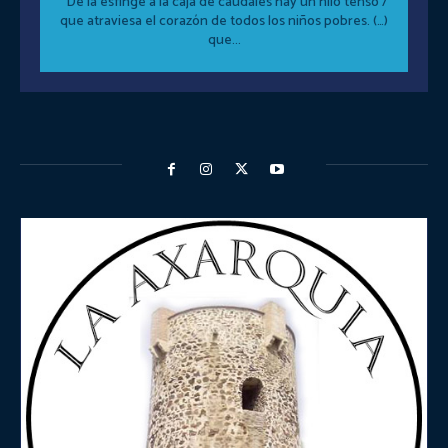
“De la esfinge a la caja de caudales hay un hilo tenso /
que atraviesa el corazón de todos los niños pobres. (…)
que...