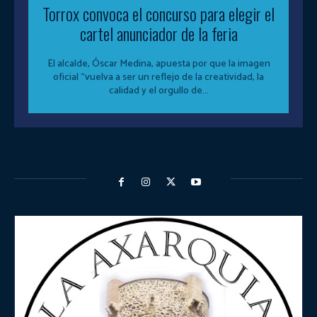
Torrox convoca el concurso para elegir el
cartel anunciador de la feria
El alcalde, Óscar Medina, apuesta por que la imagen
oficial “vuelva a ser un reflejo de la creatividad, la
calidad y el orgullo de...