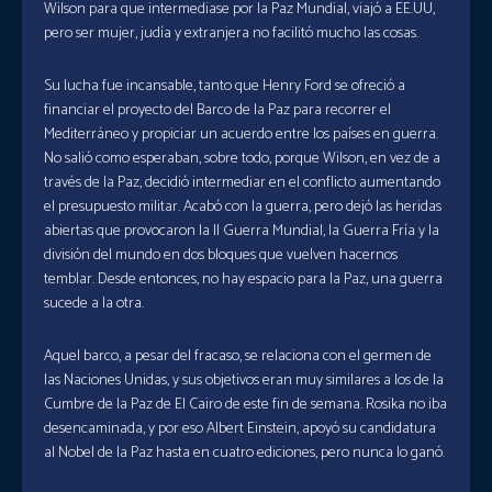
Wilson para que intermediase por la Paz Mundial, viajó a EE.UU,
pero ser mujer, judía y extranjera no facilitó mucho las cosas.
Su lucha fue incansable, tanto que Henry Ford se ofreció a
financiar el proyecto del Barco de la Paz para recorrer el
Mediterráneo y propiciar un acuerdo entre los países en guerra.
No salió como esperaban, sobre todo, porque Wilson, en vez de a
través de la Paz, decidió intermediar en el conflicto aumentando
el presupuesto militar. Acabó con la guerra, pero dejó las heridas
abiertas que provocaron la II Guerra Mundial, la Guerra Fría y la
división del mundo en dos bloques que vuelven hacernos
temblar. Desde entonces, no hay espacio para la Paz, una guerra
sucede a la otra.
Aquel barco, a pesar del fracaso, se relaciona con el germen de
las Naciones Unidas, y sus objetivos eran muy similares a los de la
Cumbre de la Paz de El Cairo de este fin de semana. Rosika no iba
desencaminada, y por eso Albert Einstein, apoyó su candidatura
al Nobel de la Paz hasta en cuatro ediciones, pero nunca lo ganó.