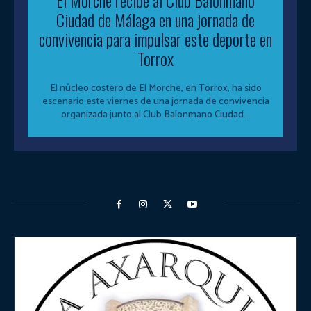
Ciudad de Málaga en una jornada de
convivencia para impulsar este deporte en
Torrox
El núcleo costero de El Morche, en Torrox, ha sido
escenario este viernes de una jornada de convivencia
organizada junto al Club Balonmano Ciudad...