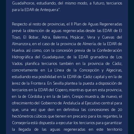
Guadalhorce, estudiando, del mismo modo, a futuro, terciarios
para la EDAR de Antequera”.
Respecto al resto de provincias, el II Plan de Aguas Regeneradas
prevé la obtención de aguas regeneradas desde las EDAR de El
Toyo, El Bobar, Adra, Balerma, Mojácar, Vera y Cuevas del
Almanzora, en el caso de la provincia de Almería; de la EDAR de
Huelva; así como, con la concesión previa de la Confederación
Hidrográfica del Guadalquivir, de la EDAR granadina de Los
Vados; planifica terciarios también en la provincia de Cádiz,
concretamente en La Línea de la Concepción y Algeciras,
estudiando esa posibilidad en la EDAR de Cádiz capital y en la de
Jerez de la Frontera. En Sevilla plantea la puesta a disposición de
terciarios en la EDAR del Copero, mientras que en esta provincia,
en la de Córdoba y en la de Jaén, Crespo muestra, de nuevo, el
ofrecimiento del Gobierno de Andalucía al Ejecutivo central para
que, una vez que den en definitiva las concesiones de 20
hectómetros cúbicos que tienen en precario para los regantes, la
Consejería está dispuesta a ejecutar los terciarios para garantizar
la llegada de las aguas regeneradas en este territorio