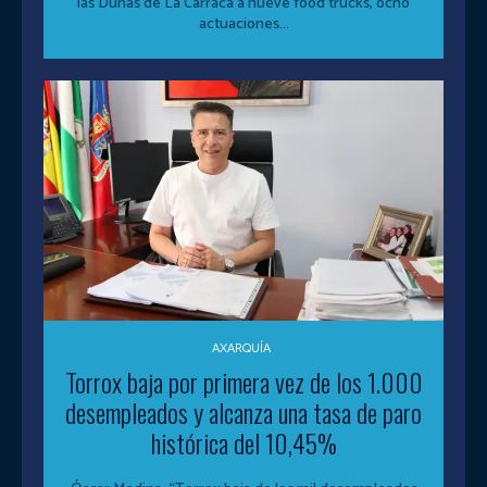
las Dunas de La Carraca a nueve food trucks, ocho
actuaciones...
AXARQUÍA
Torrox baja por primera vez de los 1.000
desempleados y alcanza una tasa de paro
histórica del 10,45%