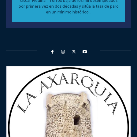
Óscar Medina: “Torrox baja de los mil desempleados
por primera vez en dos décadas y sitúa la tasa de paro
en un mínimo histórico...