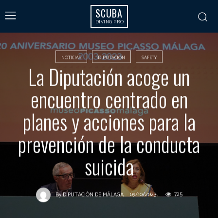
SCUBA
DIVING PRO
NOTICIAS
DIPUTACIÓN
SAFETY
La Diputación acoge un
encuentro centrado en
planes y acciones para la
prevención de la conducta
suicida
09/10/2023
725
By
DIPUTACIÓN DE MÁLAGA