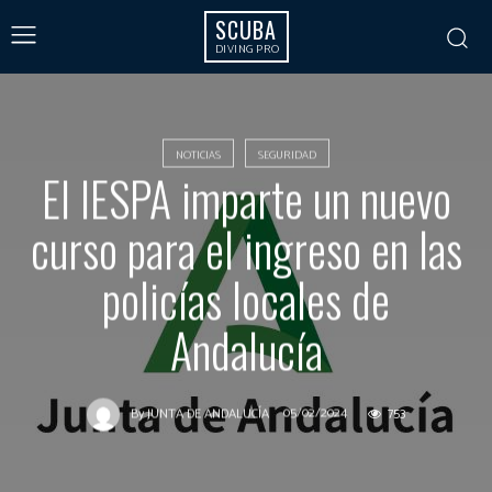
SCUBA
DIVING PRO
NOTICIAS
SEGURIDAD
El IESPA imparte un nuevo
curso para el ingreso en las
policías locales de
Andalucía
05/02/2024
753
By
JUNTA DE ANDALUCÍA