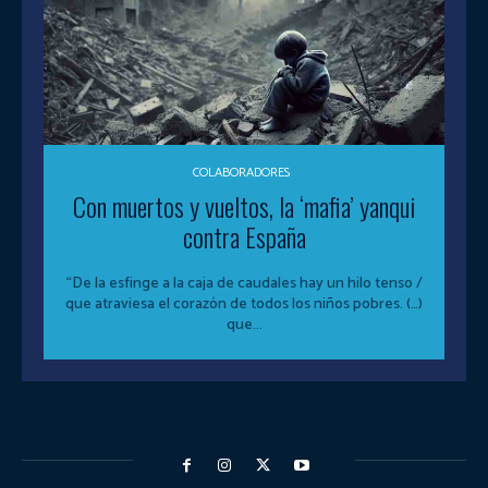
COLABORADORES
Con muertos y vueltos, la ‘mafia’ yanqui
contra España
“De la esfinge a la caja de caudales hay un hilo tenso /
que atraviesa el corazón de todos los niños pobres. (…)
que...