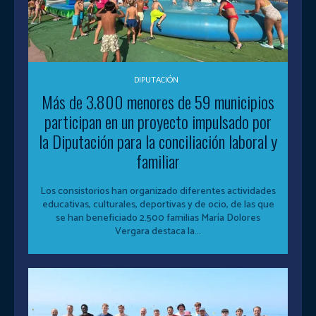
DIPUTACIÓN
Más de 3.800 menores de 59 municipios
participan en un proyecto impulsado por
la Diputación para la conciliación laboral y
familiar
Los consistorios han organizado diferentes actividades
educativas, culturales, deportivas y de ocio, de las que
se han beneficiado 2.500 familias María Dolores
Vergara destaca la...