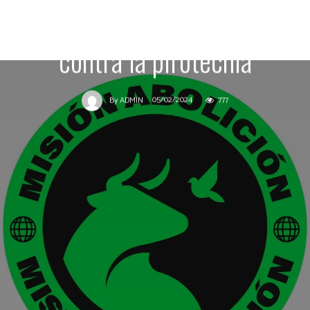
autoridades de Fuengirola
contra la pirotecnia
05/02/2024
777
By
ADMIN