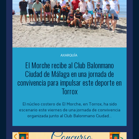
AXARQUÍA
El Morche recibe al Club Balonmano
Ciudad de Málaga en una jornada de
convivencia para impulsar este deporte en
Torrox
El núcleo costero de El Morche, en Torrox, ha sido
escenario este viernes de una jornada de convivencia
organizada junto al Club Balonmano Ciudad...