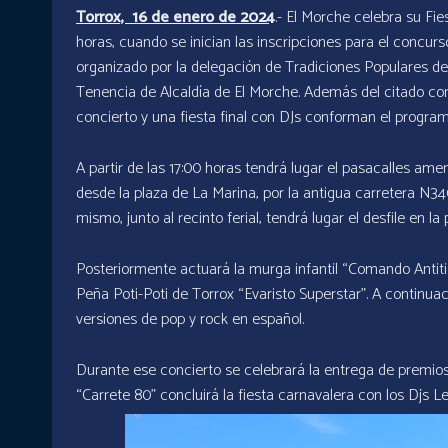
Torrox, 16 de enero de 2024
.- El Morche celebra su Fie
horas, cuando se inician las inscripciones para el concurs
organizado por la delegación de Tradiciones Populares del
Tenencia de Alcaldía de El Morche. Además del citado con
concierto y una fiesta final con DJs conforman el program
A partir de las 17:00 horas tendrá lugar el pasacalles am
desde la plaza de La Marina, por la antigua carretera N340
mismo, junto al recinto ferial, tendrá lugar el desfile en l
Posteriormente actuará la murga infantil “Comando Antitie
Peña Poti-Poti de Torrox “Evaristo Superstar”. A continua
versiones de pop y rock en español.
Durante ese concierto se celebrará la entrega de premios 
“Carrete 80” concluirá la fiesta carnavalera con los Djs 