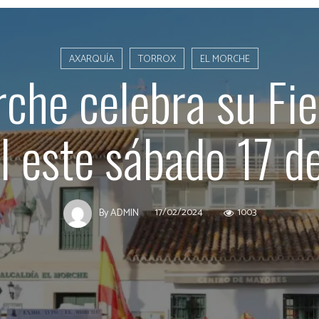
AXARQUÍA
TORROX
EL MORCHE
rche celebra su Fie
l este sábado 17 de
17/02/2024
1003
By
ADMIN