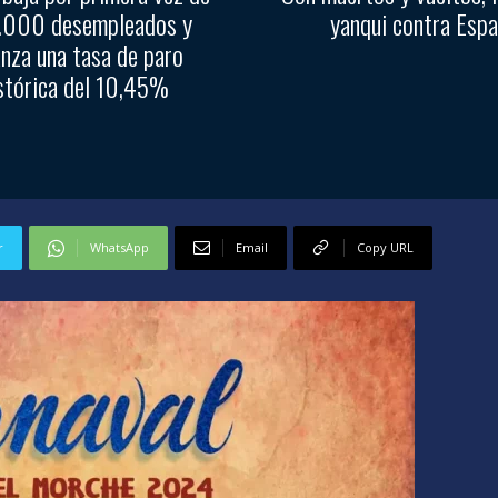
1.000 desempleados y
yanqui contra Esp
anza una tasa de paro
stórica del 10,45%
r
WhatsApp
Email
Copy URL