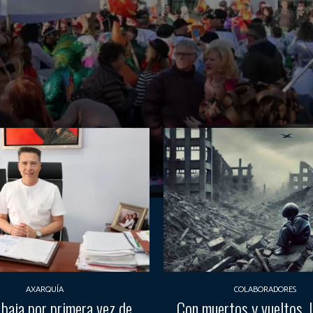
AXARQUÍA
COLABORADORES
 baja por primera vez de
Con muertos y vueltos, la