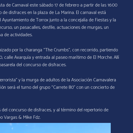
sta de Carnaval este sábado 17 de febrero a partir de las 16:00
o de disfraces en la plaza de La Marina. El carnaval está
 Ayuntamiento de Torrox junto a la concejalía de Fiestas y la
curso, un pasacalles, desfile, actuaciones de murgas, un
a de actividades.
enizado por la charanga “The Crumbs”, con recorrido, partiendo
, calle Axarquía y entrada al paseo marítimo de El Morche. Allí
a pasarela del concurso de disfraces.
rrorista” y la murga de adultos de la Asociación Carnavalera
ción será el turno del grupo “Carrete 80” con un concierto de
del concurso de disfraces, y al término del repertorio de
Leo Vargas & Mike Fdz.