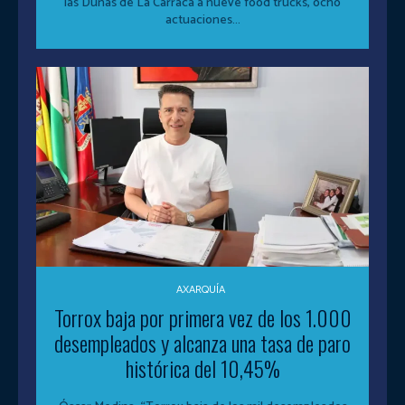
las Dunas de La Carraca a nueve food trucks, ocho
actuaciones...
AXARQUÍA
Torrox baja por primera vez de los 1.000
desempleados y alcanza una tasa de paro
histórica del 10,45%