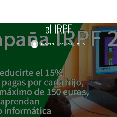
2022 arranca en Andalucía
con nuevas deducciones en
el IRPF
10/04/2023
1105
By
ADMIN