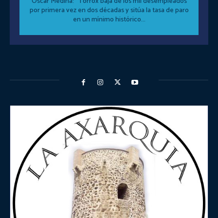
Óscar Medina: “Torrox baja de los mil desempleados
por primera vez en dos décadas y sitúa la tasa de paro
en un mínimo histórico...