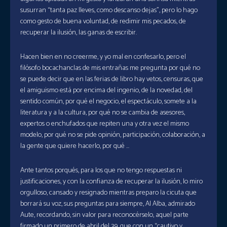
susurran “tanta paz lleves, como descanso dejas”, pero lo hago
como gesto de buena voluntad, de redimir mis pecados, de
recuperar la ilusión, las ganas de escribir.
Hacen bien en no creerme, y yo mal en confesarlo, pero el
filósofo bocachanclas de mis entrañas me pregunta por qué no
se puede decir que en las ferias de libro hay vetos, censuras, que
el amiguismo está por encima del ingenio, de la novedad, del
sentido común, por qué el negocio, el espectáculo, somete a la
literatura y a la cultura, por qué no se cambia de asesores,
expertos o enchufados que repiten una y otra vez el mismo
modelo, por qué no se pide opinión, participación, colaboración, a
la gente que quiere hacerlo, por qué …
Ante tantos porqués, para los que no tengo respuestas ni
justificaciones, y con la confianza de recuperar la ilusión, lo miro
orgulloso, cansado y resignado mientras preparo la cicuta que
borrará su voz, sus preguntas para siempre, Al Alba, admirado
Aute, recordando, sin valor para reconocérselo, aquel parte
firmado un primero de abril del 39, que con un “cautivo y