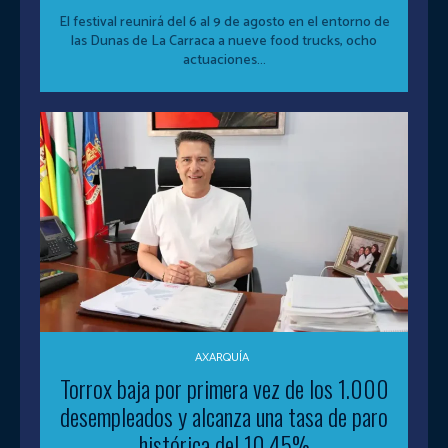
El festival reunirá del 6 al 9 de agosto en el entorno de
las Dunas de La Carraca a nueve food trucks, ocho
actuaciones...
AXARQUÍA
Torrox baja por primera vez de los 1.000
desempleados y alcanza una tasa de paro
histórica del 10,45%