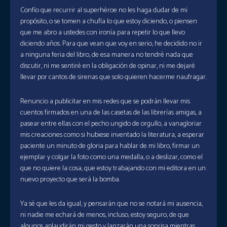
Confío que recurrir al superhéroe no les haga dudar de mi
propósito, o se tomen a chufla lo que estoy diciendo, o piensen
que me abro a ustedes con ironía para repetir lo que llevo
diciendo años. Para que vean que voy en serio, he decidido no ir
a ninguna feria del libro, de esa manera no tendré nada que
discutir, ni me sentiré en la obligación de opinar, ni me dejaré
llevar por cantos de sirenas que solo quieren hacerme naufragar.
Renuncio a publicitar en mis redes que se podrán llevar mis
cuentos firmados en una de las casetas de las librerías amigas, a
pasear entre ellas con el pecho ungido de orgullo, a vanagloriar
mis creaciones como si hubiese inventado la literatura, a esperar
paciente un minuto de gloria para hablar de mi libro, firmar un
ejemplar y colgar la foto como una medalla, o a deslizar, como el
que no quiere la cosa, que estoy trabajando con mi editora en un
nuevo proyecto que será la bomba.
Ya sé que les da igual, y pensarán que no se notará mi ausencia,
ni nadie me echará de menos, incluso, estoy seguro, de que
algunos aplaudirán mi gesto y lanzarán una sonrisa mientras