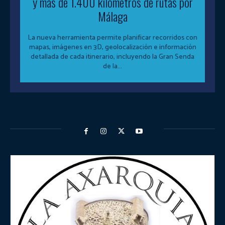
y más de 1.400 kilómetros de rutas por
Málaga
La nueva herramienta permite planificar recorridos con
mapas, imágenes en 3D, geolocalización e información
detallada de cada itinerario, incluyendo la Gran Senda
de la...