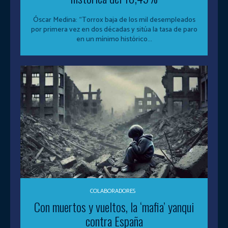
Óscar Medina: “Torrox baja de los mil desempleados
por primera vez en dos décadas y sitúa la tasa de paro
en un mínimo histórico...
COLABORADORES
Con muertos y vueltos, la ‘mafia’ yanqui
contra España