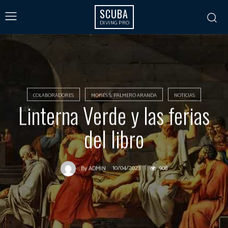
SCUBA
DIVING PRO
COLABORADORES
MOISÉS S. PALMERO ARANDA
NOTICIAS
Linterna Verde y las ferias
del libro
10/04/2023
908
By
ADMIN