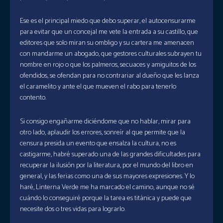
Ese es el principal miedo que debo superar, el autocensurarme
para evitar que un concejal me vete la entrada a su castillo, que
editores que solo miran su ombligo y su cartera me amenacen
con mandarme un abogado, que gestores culturales subrayen tu
nombre en rojo o que los palmeros, secuaces y amiguitos de los
ofendidos, se ofendan para no contrariar al dueño que les lanza
el caramelito y ante el que mueven el rabo para tenerlo
contento.
Si consigo engañarme diciéndome que no hablar, mirar para
otro lado, aplaudir los errores, sonreír al que permite que la
censura presida un evento que ensalza la cultura, no es
castigarme, habré superado una de las grandes dificultades para
recuperar la ilusión por la literatura, por el mundo del libro en
general, y las ferias como una de sus mayores expresiones. Y lo
haré, Linterna Verde me ha marcado el camino, aunque no sé
cuándo lo conseguiré porque la tarea es titánica y puede que
necesite dos o tres vidas para lograrlo.