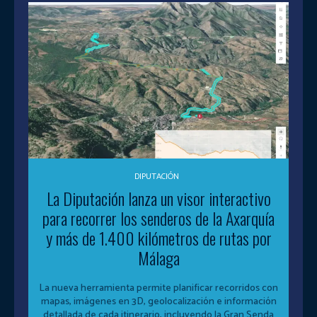
DIPUTACIÓN
La Diputación lanza un visor interactivo
para recorrer los senderos de la Axarquía
y más de 1.400 kilómetros de rutas por
Málaga
La nueva herramienta permite planificar recorridos con
mapas, imágenes en 3D, geolocalización e información
detallada de cada itinerario, incluyendo la Gran Senda