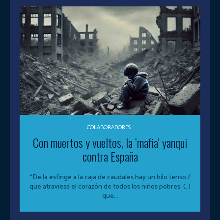
COLABORADORES
Con muertos y vueltos, la ‘mafia’ yanqui
contra España
“De la esfinge a la caja de caudales hay un hilo tenso /
que atraviesa el corazón de todos los niños pobres. (…)
que...