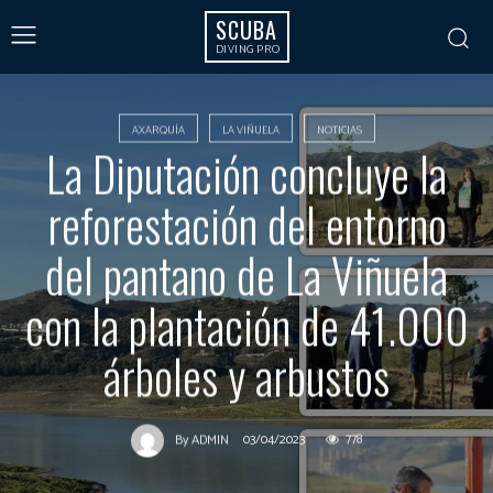
SCUBA
DIVING PRO
AXARQUÍA
LA VIÑUELA
NOTICIAS
La Diputación concluye la
reforestación del entorno
del pantano de La Viñuela
con la plantación de 41.000
árboles y arbustos
03/04/2023
778
By
ADMIN