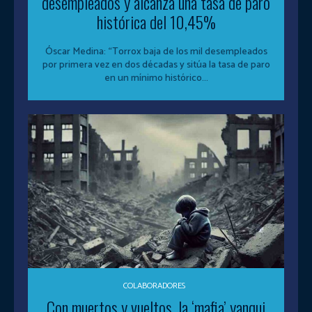
desempleados y alcanza una tasa de paro
histórica del 10,45%
Óscar Medina: “Torrox baja de los mil desempleados
por primera vez en dos décadas y sitúa la tasa de paro
en un mínimo histórico...
COLABORADORES
Con muertos y vueltos, la ‘mafia’ yanqui