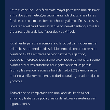
Entre ellos se incluyen árboles de mayor porte (con una altura de
entre dos y tres metros), especialmente adaptados a las riberas
fluviales, como almeces, fresnos, chopos y álamos. En este caso, se
ubicarán en el carril perimetral que bordea el pantano, entre las
áreas recreativas de Las Mayoralas y La Viñuela.
Igualmente, para crear sombra a lo largo del camino perimetral
del embalse, un sendero de seis kilómetros de recorrido, se han
plantado 2.427 ejemplares de pino piñonero, algarrobo,
acebuche, morero, chopo, álamo, alcornoque y almendro. Y como
plantas arbustivas autóctonas que generan semillas para la
fauna y las aves de la zona se han plantado 2.675 ejemplares de
endrino, adelfa, romero, lentisco, durillo, taraje, granado, majuelo
y coscoja.
Todo ello se ha completado con una labor de limpieza del
entorno y trabajos de poda y realce de árboles ya existentes en
algunas zonas.