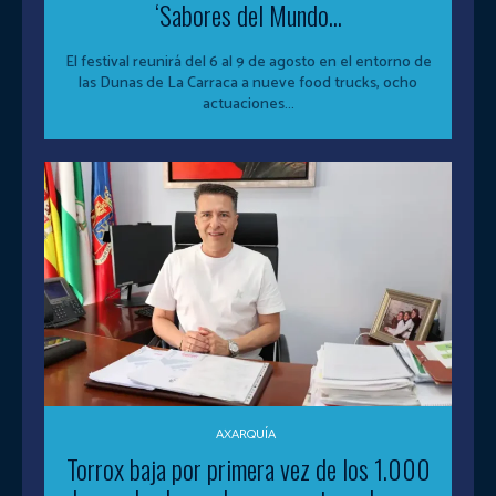
‘Sabores del Mundo...
El festival reunirá del 6 al 9 de agosto en el entorno de
las Dunas de La Carraca a nueve food trucks, ocho
actuaciones...
AXARQUÍA
Torrox baja por primera vez de los 1.000