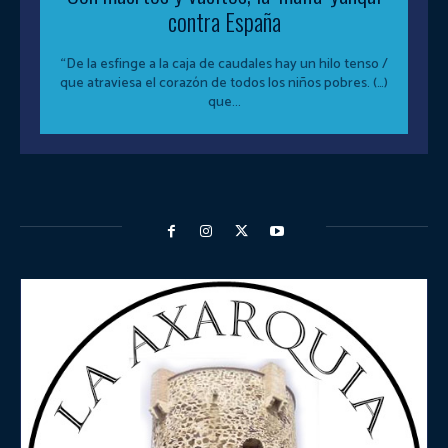
contra España
“De la esfinge a la caja de caudales hay un hilo tenso /
que atraviesa el corazón de todos los niños pobres. (…)
que...