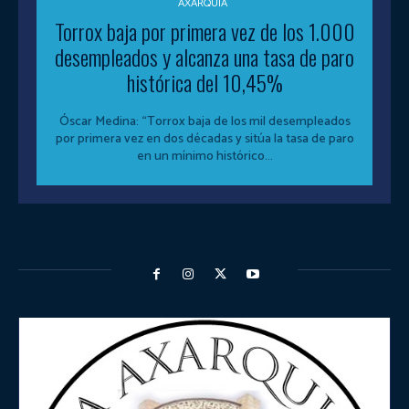
AXARQUÍA
Torrox baja por primera vez de los 1.000
desempleados y alcanza una tasa de paro
histórica del 10,45%
Óscar Medina: “Torrox baja de los mil desempleados
por primera vez en dos décadas y sitúa la tasa de paro
en un mínimo histórico...