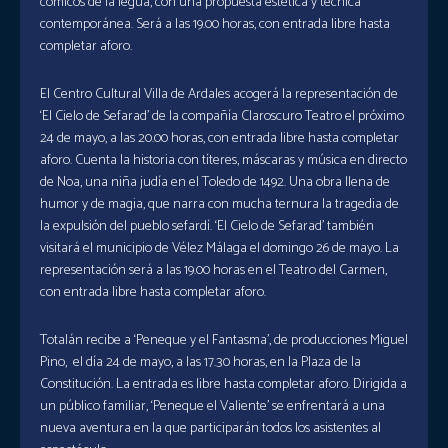
cómicos de la legua, con una propuesta estética y técnica
contemporánea. Será a las 19.00 horas, con entrada libre hasta
completar aforo.
El Centro Cultural Villa de Ardales acogerá la representación de
‘El Cielo de Sefarad’ de la compañía Claroscuro Teatro el próximo
24 de mayo, a las 20.00 horas, con entrada libre hasta completar
aforo. Cuenta la historia con títeres, máscaras y música en directo
de Noa, una niña judía en el Toledo de 1492. Una obra llena de
humor y de magia, que narra con mucha ternura la tragedia de
la expulsión del pueblo sefardí. ‘El Cielo de Sefarad’ también
visitará el municipio de Vélez Málaga el domingo 26 de mayo. La
representación será a las 19.00 horas en el Teatro del Carmen,
con entrada libre hasta completar aforo.
Totalán recibe a ‘Peneque y el Fantasma’, de producciones Miguel
Pino, el día 24 de mayo, a las 17.30 horas, en la Plaza de la
Constitución. La entrada es libre hasta completar aforo. Dirigida a
un público familiar, ‘Peneque el Valiente’ se enfrentará a una
nueva aventura en la que participarán todos los asistentes al