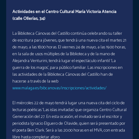
Actividades en el Centro Cultural María Victoria Atencia
(calle Ollerías, 34)
La Biblioteca Cánovas del Castillo continúa celebrando su taller
de escritura para jóvenes, que tendrá una nueva cita el martes 21
de mayo, a las 18.00 horas. El viernes 24 de mayo, a las 19.00 horas,
en la sala de usos múltiples de la Biblioteca y de la mano de
Alejandra Venturini, tendrá lugar el espectáculo infantil ‘La
guerra de los magos’, para público familiar. Las inscripciones en
las actividades de la Biblioteca Cánovas del Castillo han de
hacerse a través de la web
www.malaga.es/bibcanovas/inscripciones/actividades/
El miércoles 22 de mayo tendrá lugar una nueva cita del ciclo de
lecturas poéticas ‘Las islas invitadas’ que organiza Centro Cultural
Generación del 27. En esta ocasión, el invitado será el escritor y
periodista Ignacio Elguero de Olavide, quien será presentado por
el poeta Ben Clark. Será a las 20.00 horas en el MVA, con entrada
libre hasta completar aforo.