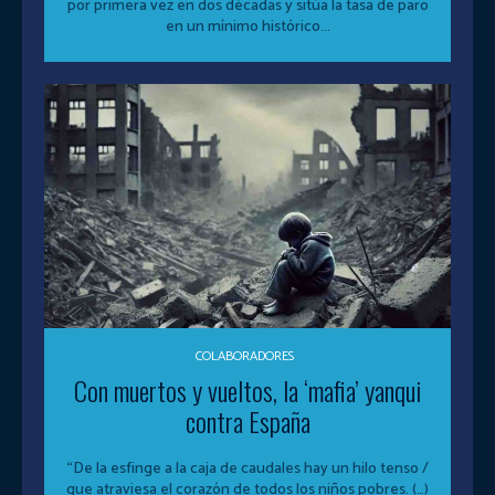
por primera vez en dos décadas y sitúa la tasa de paro
en un mínimo histórico...
COLABORADORES
Con muertos y vueltos, la ‘mafia’ yanqui
contra España
“De la esfinge a la caja de caudales hay un hilo tenso /
que atraviesa el corazón de todos los niños pobres. (…)