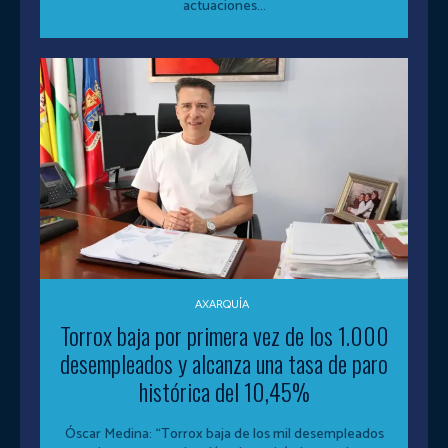
actuaciones...
AXARQUÍA
Torrox baja por primera vez de los 1.000
desempleados y alcanza una tasa de paro
histórica del 10,45%
Óscar Medina: “Torrox baja de los mil desempleados