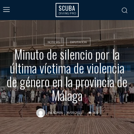
SCUBA
DIVING PRO
NOTICIAS
DIPUTACIÓN
Minuto de silencio por la
última víctima de violencia
de género en la provincia de
Málaga
16/01/2023
803
By
ADMIN