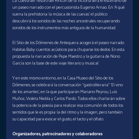
La Cueva del Tesoro del Rincón de la Victoria será el escenario de
un paseo narrado con el percusionista Eugenio Arnao. En ‘A qué
suena la prehistoria: la música de las cuevas’ el público
descubrirá los sonidos de las noches ancestrales recuperando
sonidos de los instrumentos más antiguos de la humanidad.
El Sitio de los Dólmenes de Antequera acogerá el paseo narrado
Habitas Baby: cuentos acústicos para chuparse los dedos. En esta
propuesta la narración de Pepe Maestro y la guitarra de Nono
García son la base de este viaje literario y musical.
Y en este mismo entorno, en la Casa Museo del Sitio de los
Dólmenes, se celebrará la conversación “gastroliteraria” ‘El vino
de los amantes’, en la que participarán Mariano Peyrou, Luis
Muñoz, Violeta Niebla y Carlos Pardo. Todos ellos charlarán sobre
la potencia de la poesía para realizar esa comunión de todos los
sentidos que le es propia: la del ritmo y la imagen, pero también
su capacidad para evocar el gusto, el tacto y el olfato.
Organizadores, patrocinadores y colaboradores