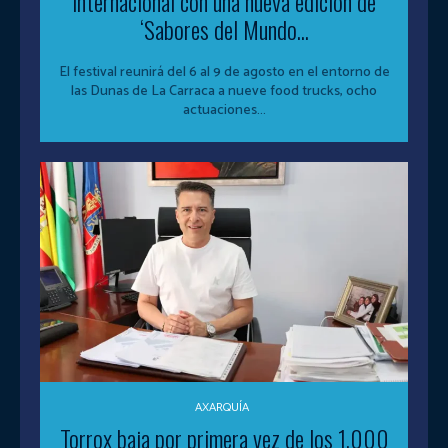
internacional con una nueva edición de
‘Sabores del Mundo...
El festival reunirá del 6 al 9 de agosto en el entorno de
las Dunas de La Carraca a nueve food trucks, ocho
actuaciones...
AXARQUÍA
Torrox baja por primera vez de los 1.000