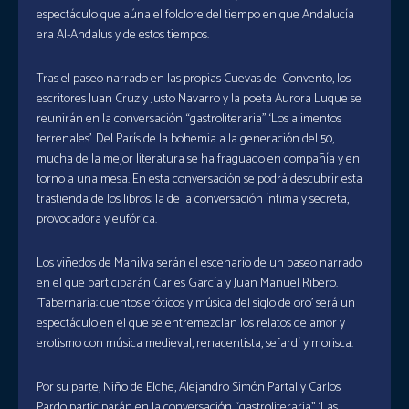
espectáculo que aúna el folclore del tiempo en que Andalucía
era Al-Andalus y de estos tiempos.
Tras el paseo narrado en las propias Cuevas del Convento, los
escritores Juan Cruz y Justo Navarro y la poeta Aurora Luque se
reunirán en la conversación “gastroliteraria” ‘Los alimentos
terrenales’. Del París de la bohemia a la generación del 50,
mucha de la mejor literatura se ha fraguado en compañía y en
torno a una mesa. En esta conversación se podrá descubrir esta
trastienda de los libros: la de la conversación íntima y secreta,
provocadora y eufórica.
Los viñedos de Manilva serán el escenario de un paseo narrado
en el que participarán Carles García y Juan Manuel Ribero.
‘Tabernaria: cuentos eróticos y música del siglo de oro’ será un
espectáculo en el que se entremezclan los relatos de amor y
erotismo con música medieval, renacentista, sefardí y morisca.
Por su parte, Niño de Elche, Alejandro Simón Partal y Carlos
Pardo participarán en la conversación “gastroliteraria” ‘Las