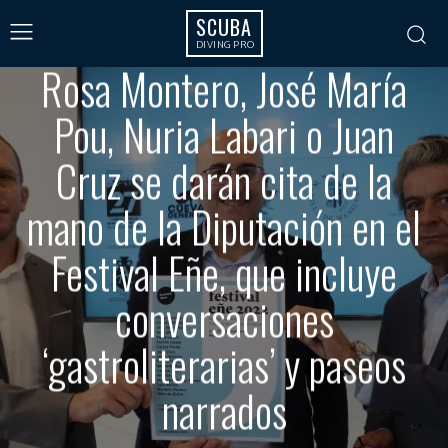
SCUBA
DIVING PRO
CULTURA
AGENDA Y EVENTOS
EVENTS
Rosa Montero, José María
Pou, Nuria Labari o Juan
Cruz se darán cita de la
mano de la Diputación en el
Festival Eñe, que incluye
conversaciones
‘gastroliterarias’ y paseos
narrados