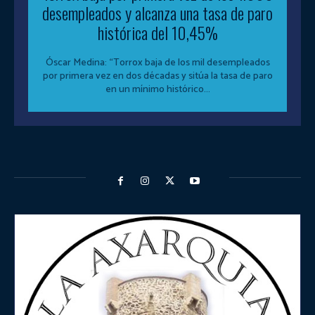
desempleados y alcanza una tasa de paro
histórica del 10,45%
Óscar Medina: “Torrox baja de los mil desempleados
por primera vez en dos décadas y sitúa la tasa de paro
en un mínimo histórico...